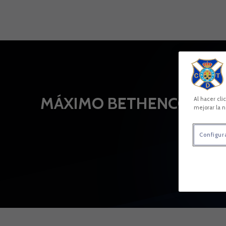
Skip to main content
MÁXIMO BETHENCOURT
Al hacer cli
mejorar la n
Configur