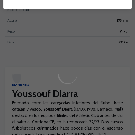
Nacionalidad
Altura
175 cm
Peso
71 kg
Debut
2024
BIOGRAFÍA
Youssouf Diarra
Formado entre las categorías inferiores del fútbol base
catalán y vasco, Youssouf Diarra (13/09/1998, Bamako, Malí)
destacó en los equipos filiales del Athletic Club antes de dar
el salto al Córdoba CF, en la temporada 22/23. Dos cursos
futbolísticos culminados hace pocos días con el ascenso
del conjunto blanquiverde a LALIGA HYPERMOTION.