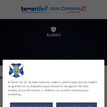
Skip to main content
ÁLVARO
POSICIÓN
DEFENSA
Al hacer clic en “Aceptar todas las cookies”, usted acepta que las cookies
se guarden en su dispositivo para mejorar la navegación del sitio,
Nacimiento
analizar el uso del mismo, y colaborar con nuestros estudios para
marketing.
Edad
36 años
País
España