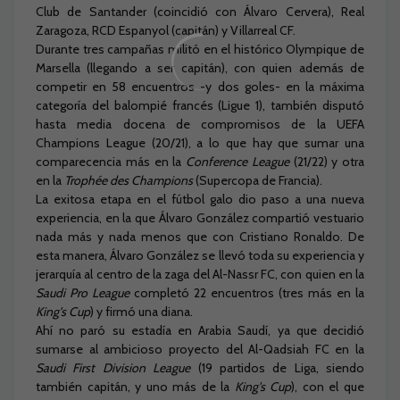
Club de Santander (coincidió con Álvaro Cervera), Real
Zaragoza, RCD Espanyol (capitán) y Villarreal CF.
Durante tres campañas militó en el histórico Olympique de
Marsella (llegando a ser capitán), con quien además de
competir en 58 encuentros -y dos goles- en la máxima
categoría del balompié francés (Ligue 1), también disputó
hasta media docena de compromisos de la UEFA
Champions League (20/21), a lo que hay que sumar una
comparecencia más en la
Conference League
(21/22) y otra
en la
Trophée des Champions
(Supercopa de Francia).
La exitosa etapa en el fútbol galo dio paso a una nueva
experiencia, en la que Álvaro González compartió vestuario
nada más y nada menos que con Cristiano Ronaldo. De
esta manera, Álvaro González se llevó toda su experiencia y
jerarquía al centro de la zaga del Al-Nassr FC, con quien en la
Saudi Pro League
completó 22 encuentros (tres más en la
King's Cup
) y firmó una diana.
Ahí no paró su estadía en Arabia Saudí, ya que decidió
sumarse al ambicioso proyecto del Al-Qadsiah FC en la
Saudi First Division League
(19 partidos de Liga, siendo
también capitán, y uno más de la
King's Cup
), con el que