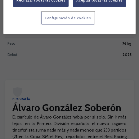
Rechazar todas las cookies
Aceptar todas las cookies
Nacionalidad
Configuración de cookies
Pie dominante
Diestro
Altura
182 cm
Peso
76 kg
Debut
2025
BIOGRAFÍA
Álvaro González Soberón
El currículo de Álvaro González habla por sí solo. Sin ir más
lejos, en la Primera División española, el nuevo zaguero
tinerfeñista suma nada más y nada menos que 233 partidos
(21 en la Copa SM el Rey), repartidos entre el Real Racing