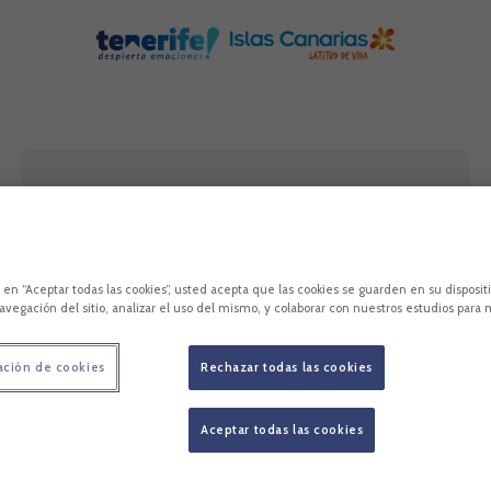
c en “Aceptar todas las cookies”, usted acepta que las cookies se guarden en su disposit
avegación del sitio, analizar el uso del mismo, y colaborar con nuestros estudios para 
ntros se puede presenciar los últimas cuatro jornadas del CD Te
ación de cookies
Rechazar todas las cookies
atro partidos decisivos para el equipo tinerfeñista, que cuenta co
Aceptar todas las cookies