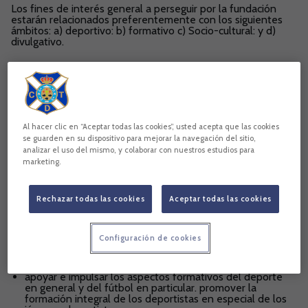
Los
fines
de
interés
general
a perseguir
por
la
fundación
estarán
relacionados preferentemente
con
los
siguientes
ámbitos:
a) deportivo:
b)
formativo
c)
Socio-cultural:
y d)
divulgativo.
Son
fines
de
la
fundación
en
el
ámbito
deportivo:
promover
la
práctica
del
deporte
en
general
y
del
fútbol
en
particular,
en
especial
entre
los
jóvenes
(deporte
base).
apoyar
la
preparación
y
mejora
del
rendimiento
físico
y
técnico
de
los
deportistas.
Al hacer clic en “Aceptar todas las cookies”, usted acepta que las cookies
promocionar
el
deporte,
en
especial
el
fútbol,
en
su
se guarden en su dispositivo para mejorar la navegación del sitio,
vertiente
lúdica,
como
forma
de
ocio
participativo.
analizar el uso del mismo, y colaborar con nuestros estudios para
promover y respaldar
la ciencia, la
Investigación, la
marketing.
medicina
deportiva y
la innovación en
el ámbito
deportivo,
especialmente en
el fútbol.
colaborar
con
el
Club
Deportivo
Tenerife
SAD
y
sus
Rechazar todas las cookies
Aceptar todas las cookies
peñas
y
grupos
de
animación
en
sus
actividades
deportivas
y
de
planificación
y
prospectiva
relacionadas
con
los
fines
señalados
anteriormente.
Configuración de cookies
Son fines de la fundación en el ámbito formativo:
apoyar e impulsar los aspectos formativos del deporte
en general y del fútbol en particular.
promover
la
formación
integral
de
los
deportistas
en
especial
de
los