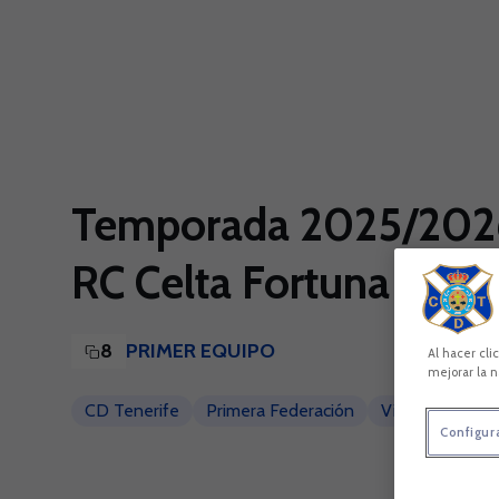
Skip to main content
Temporada 2025/2026 
RC Celta Fortuna vs CD
8
PRIMER EQUIPO
Al hacer cli
mejorar la n
CD Tenerife
Primera Federación
Vigo
RC Cel
Configur