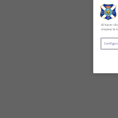
Al hacer cli
mejorar la n
Configur