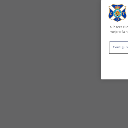
Al hacer cli
mejorar la n
Configur