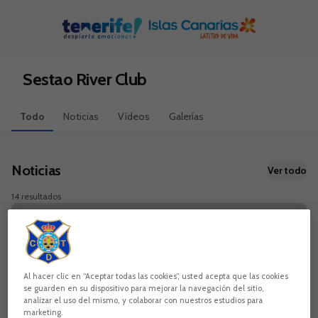
Skip to main content
Sestao River Club
Todo
Noticias
Vídeos
Galerías
Noticias
Ver todo
14 resultados
Al hacer clic en “Aceptar todas las cookies”, usted acepta que las cookies
se guarden en su dispositivo para mejorar la navegación del sitio,
analizar el uso del mismo, y colaborar con nuestros estudios para
marketing.