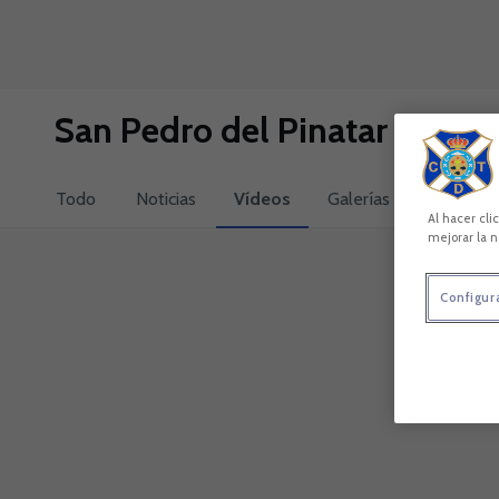
Skip to main content
San Pedro del Pinatar
Todo
Noticias
Vídeos
Galerías
Al hacer cli
mejorar la n
Configur