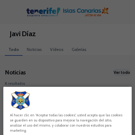
Skip to main content
Javi Díaz
Todo
Noticias
Vídeos
Galerías
Noticias
Ver todo
8 resultados
Al hacer clic en “Aceptar todas las cookies”, usted acepta que las cookies
se guarden en su dispositivo para mejorar la navegación del sitio,
analizar el uso del mismo, y colaborar con nuestros estudios para
marketing.