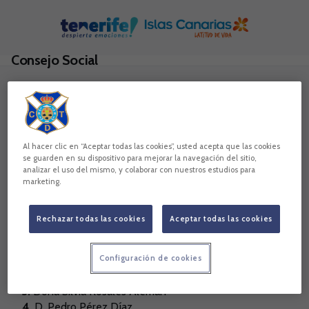
Skip to main content
Consejo Social
Fundación Consejo Social
Este es un órgano consultivo y de apoyo de la labor
fundacional en el que están llamados a integrarse
Al hacer clic en “Aceptar todas las cookies”, usted acepta que las cookies
empresas, instituciones y entidades que colaboren con la
se guarden en su dispositivo para mejorar la navegación del sitio,
fundación o con el Club Deportivo Tenerife y personas
analizar el uso del mismo, y colaborar con nuestros estudios para
físicas cuya trayectoria o vinculación con la fundación y sus
marketing.
actividades o con el Club Deportivo Tenerife hagan de
interés su participación en este órgano.
CONSEJO SOCIAL
Rechazar todas las cookies
Aceptar todas las cookies
Presidenta: Doña. Pilar Quiroga Gutiérrez
MIEMBROS DEL CONSEJO SOCIAL
Configuración de cookies
1.
D. José González Carrillo
2.
D. Victor Pérez Ascanio
3.
Doña Silvia Rosales Alemán
4.
D. Pedro Pérez Díaz