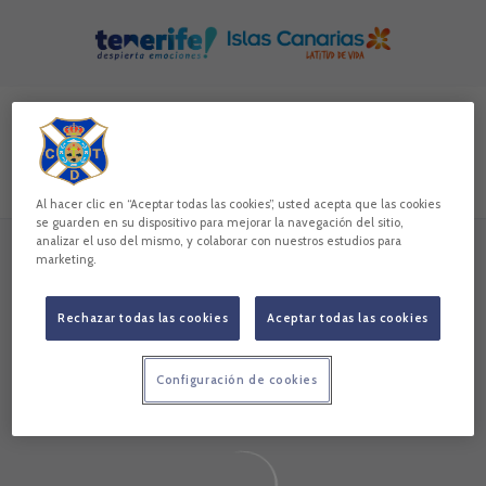
Skip to main content
Buscar contenidos - Grupo%20Hospiten
Introduce tu búsqueda, espera unos instantes y te mostrare
Todos
Noticias
Vídeos
Galerías
Jugadores
Al hacer clic en “Aceptar todas las cookies”, usted acepta que las cookies
se guarden en su dispositivo para mejorar la navegación del sitio,
analizar el uso del mismo, y colaborar con nuestros estudios para
marketing.
Sin resultados
Sin resultados
Rechazar todas las cookies
Aceptar todas las cookies
Configuración de cookies