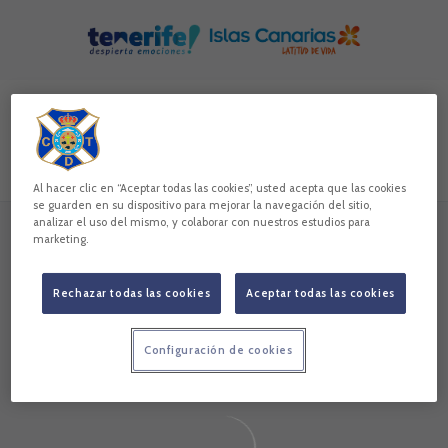
Skip to main content
Buscar contenidos - CD%20Tenerife
Introduce tu búsqueda, espera unos instantes y te mostrare
Todos
Noticias
Vídeos
Galerías
Jugadores
Al hacer clic en “Aceptar todas las cookies”, usted acepta que las cookies
se guarden en su dispositivo para mejorar la navegación del sitio,
analizar el uso del mismo, y colaborar con nuestros estudios para
marketing.
Sin resultados
Sin resultados
Rechazar todas las cookies
Aceptar todas las cookies
Configuración de cookies