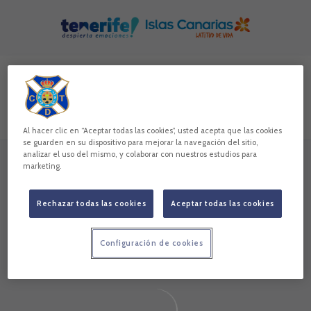
Skip to main content
Buscar contenidos - V%C3%ADctor%20Moreno
Introduce tu búsqueda, espera unos instantes y te mostrare
Todos
Noticias
Vídeos
Galerías
Jugadores
Al hacer clic en “Aceptar todas las cookies”, usted acepta que las cookies
se guarden en su dispositivo para mejorar la navegación del sitio,
analizar el uso del mismo, y colaborar con nuestros estudios para
marketing.
Sin resultados
Sin resultados
Rechazar todas las cookies
Aceptar todas las cookies
Configuración de cookies