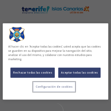
Skip to main content
Buscar contenidos - UD%20Almer%C3%ADa
Introduce tu búsqueda, espera unos instantes y te mostrare
Todos
Noticias
Vídeos
Galerías
Jugadores
Al hacer clic en “Aceptar todas las cookies”, usted acepta que las cookies
se guarden en su dispositivo para mejorar la navegación del sitio,
analizar el uso del mismo, y colaborar con nuestros estudios para
marketing.
Sin resultados
Sin resultados
Rechazar todas las cookies
Aceptar todas las cookies
Configuración de cookies