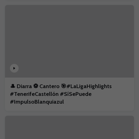
🎩 Diarra ⚽️ Cantero 🎯#LaLigaHighlights
#TenerifeCastellón #SíSePuede
#ImpulsoBlanquiazul