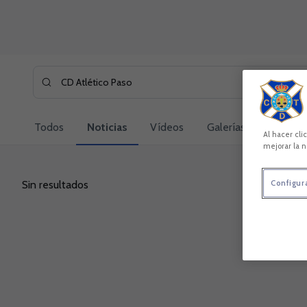
Skip to main content
Buscar contenidos - CD%20Atl%C3%A9tico%20Paso
Introduce tu búsqueda, espera unos instantes y te mostra
Todos
Noticias
Vídeos
Galerías
Jugador
Al hacer cli
mejorar la n
Sin resultados
Configur
Sin resultados