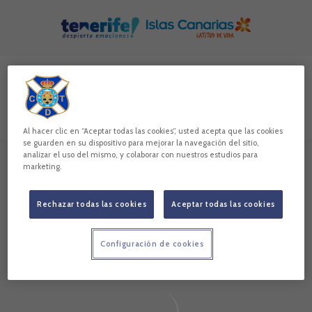
Skip to main content
Buscar contenidos - Jos%C3%A9%20Daniel%20D%C3%ADa
Introduce tu búsqueda, espera unos instantes y te mostrare
Todos
Noticias
Vídeos
Galerías
Jugadores
Al hacer clic en “Aceptar todas las cookies”, usted acepta que las cookies
se guarden en su dispositivo para mejorar la navegación del sitio,
analizar el uso del mismo, y colaborar con nuestros estudios para
marketing.
Sin resultados
Sin resultados
Rechazar todas las cookies
Aceptar todas las cookies
Configuración de cookies