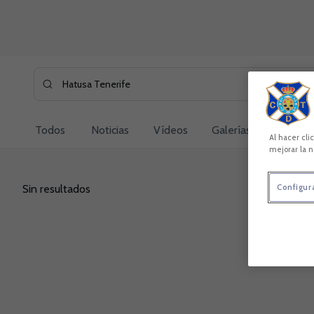
Skip to main content
Buscar contenidos - Hatusa%20Tenerife
Introduce tu búsqueda, espera unos instantes y te mostra
Todos
Noticias
Vídeos
Galerías
Jugador
Al hacer cli
mejorar la n
Sin resultados
Configur
Sin resultados