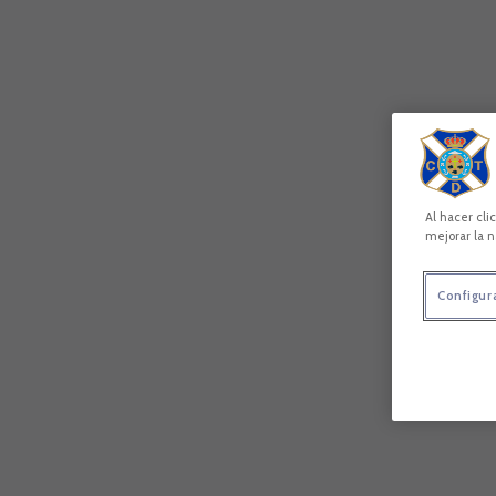
Al hacer cli
mejorar la n
Configur