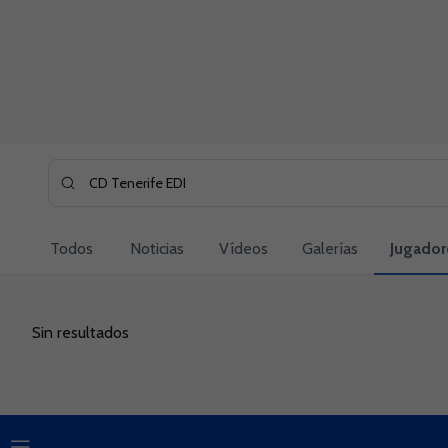
Skip to main content
Buscar contenidos - CD%20Tenerife%20EDI
Introduce tu búsqueda, espera unos instantes y te mostra
Todos
Noticias
Vídeos
Galerías
Jugador
Sin resultados
Sin resultados