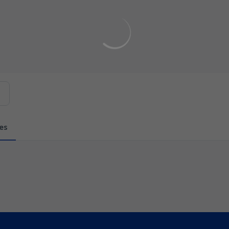
remos contenidos relacionados con esta. Mínimo tres caracteres.
es