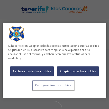
Skip to main content
Buscar contenidos - Joao%20Rodr%C3%ADguez
Introduce tu búsqueda, espera unos instantes y te mostrare
Todos
Noticias
Vídeos
Galerías
Jugadores
Al hacer clic en “Aceptar todas las cookies”, usted acepta que las cookies
se guarden en su dispositivo para mejorar la navegación del sitio,
analizar el uso del mismo, y colaborar con nuestros estudios para
marketing.
Sin resultados
Sin resultados
Rechazar todas las cookies
Aceptar todas las cookies
Configuración de cookies